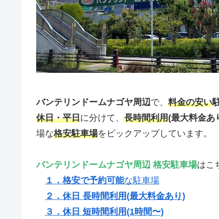
バンテリンドームナゴヤ周辺
で、
料金の安い
休日・平日
に分けて、
長時間利用
(最大料金あ
場な
格安駐車場
をピックアップしています。
バンテリンドームナゴヤ周辺 格安駐車場
はこ
１．格安で予約可能
な駐車場
２．休日 長時間利用(最大料金あり)
３．休日 短時間利用(1時間〜)