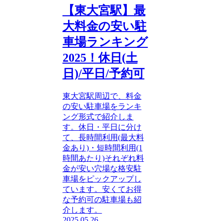
【東大宮駅】最
大料金の安い駐
車場ランキング
2025！休日(土
日)/平日/予約可
東大宮駅周辺で、料金
の安い駐車場をランキ
ング形式で紹介しま
す。休日・平日に分け
て、長時間利用(最大料
金あり)・短時間利用(1
時間あたり)それぞれ料
金が安い穴場な格安駐
車場をピックアップし
ています。安くてお得
な予約可の駐車場も紹
介します。
2025.05.26