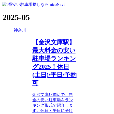
2025-05
神奈川
【金沢文庫駅】
最大料金の安い
駐車場ランキン
グ2025！休日
(土日)/平日/予約
可
金沢文庫駅周辺で、料
金の安い駐車場をラン
キング形式で紹介しま
す。休日・平日に分け