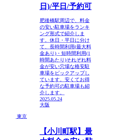
日)/平日/予約可
肥後橋駅周辺で、料金
の安い駐車場をランキ
ング形式で紹介しま
す。休日・平日に分け
て、長時間利用(最大料
金あり)・短時間利用(1
時間あたり)それぞれ料
金が安い穴場な格安駐
車場をピックアップし
ています。安くてお得
な予約可の駐車場も紹
介します。
2025.05.24
大阪
東京
【小川町駅】最