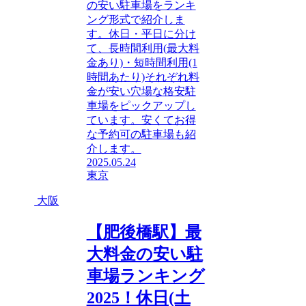
の安い駐車場をランキ
ング形式で紹介しま
す。休日・平日に分け
て、長時間利用(最大料
金あり)・短時間利用(1
時間あたり)それぞれ料
金が安い穴場な格安駐
車場をピックアップし
ています。安くてお得
な予約可の駐車場も紹
介します。
2025.05.24
東京
大阪
【肥後橋駅】最
大料金の安い駐
車場ランキング
2025！休日(土