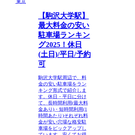
東京
【駒沢大学駅】
最大料金の安い
駐車場ランキン
グ2025！休日
(土日)/平日/予約
可
駒沢大学駅周辺で、料
金の安い駐車場をラン
キング形式で紹介しま
す。休日・平日に分け
て、長時間利用(最大料
金あり)・短時間利用(1
時間あたり)それぞれ料
金が安い穴場な格安駐
車場をピックアップし
ています。安くてお得