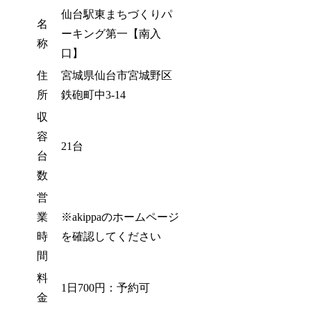
仙台駅東まちづくりパ
名
ーキング第一【南入
称
口】
住
宮城県仙台市宮城野区
所
鉄砲町中3-14
収
容
21台
台
数
営
業
※akippaのホームページ
時
を確認してください
間
料
1日700円：予約可
金