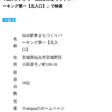
ーキング第一【北入口】」で検索
で探す
仙台駅東まちづくりパ
名
ーキング第一【北入
称
口】
住
宮城県仙台市宮城野区
所
小田原弓ノ町100-16
収
容
18台
台
数
営
業
※akippaのホームページ