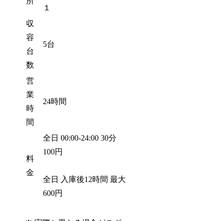
所
１
収
容
5台
台
数
営
業
24時間
時
間
全日 00:00-24:00 30分
100円
料
金
全日 入庫後12時間 最大
600円