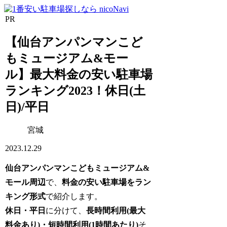
PR
【仙台アンパンマンこど
もミュージアム&モー
ル】最大料金の安い駐車場
ランキング2023！休日(土
日)/平日
宮城
2023.12.29
仙台アンパンマンこどもミュージアム&
モール周辺
で、
料金の安い
駐車場を
ラン
キング形式
で紹介します。
休日・平日
に分けて、
長時間利用
(最大
料金あり)・
短時間
利用(1時間あたり)
そ