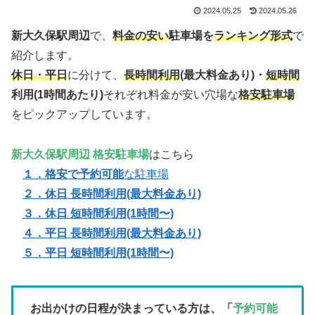
2024.05.25
2024.05.26
新大久保駅周辺
で、
料金の安い
駐車場を
ランキング形式
で
紹介します。
休日・平日
に分けて、
長時間利用
(最大料金あり)・
短時間
利用(1時間あたり)
それぞれ料金が安い穴場な
格安駐車場
をピックアップしています。
新大久保駅周辺 格安駐車場
はこちら
１．格安で予約可能
な駐車場
２．休日 長時間利用(最大料金あり)
３．休日 短時間利用(1時間〜)
４．平日 長時間利用(最大料金あり)
５．平日 短時間利用(1時間〜)
お出かけの日程が決まっている方は、「
予約可能