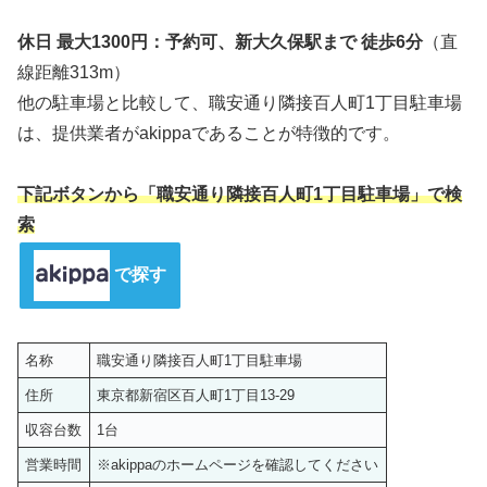
休日 最大1300円：予約可、新大久保駅まで 徒歩6分
（直
線距離313m）
他の駐車場と比較して、職安通り隣接百人町1丁目駐車場
は、提供業者がakippaであることが特徴的です。
下記ボタンから「職安通り隣接百人町1丁目駐車場」で検
索
で探す
名称
職安通り隣接百人町1丁目駐車場
住所
東京都新宿区百人町1丁目13-29
収容台数
1台
営業時間
※akippaのホームページを確認してください