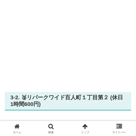
3-2. 🥈リパークワイド百人町１丁目第２ (休日
1時間600円)
休日 1時間600円、新大久保駅まで 徒歩2分
（直線距離
93m）
ホーム
検索
トップ
サイドバー